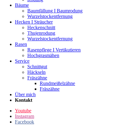
Bäume
Baumfällung I Baumrodung
Wurzelstockentfernung
Hecken I Sträucher
Heckenschnitt
Thujenrodung
Wurzelstockentfernung
Rasen
Rasenpflege I Vertikutieren
Hochgrasmähen
Service
Schnittgut
Häckseln
Fräszähne
Rundmeißelzähne
Fräszähne
Über mich
Kontakt
Youtube
Instagram
Facebook