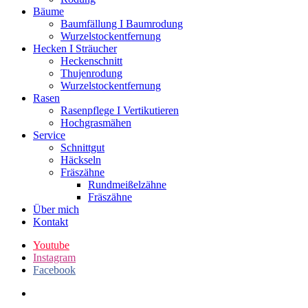
Bäume
Baumfällung I Baumrodung
Wurzelstockentfernung
Hecken I Sträucher
Heckenschnitt
Thujenrodung
Wurzelstockentfernung
Rasen
Rasenpflege I Vertikutieren
Hochgrasmähen
Service
Schnittgut
Häckseln
Fräszähne
Rundmeißelzähne
Fräszähne
Über mich
Kontakt
Youtube
Instagram
Facebook